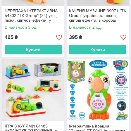
ЧЕРЕПАХА ІНТЕРАКТИВНА
КАЧЕНЯ МУЗИЧНЕ 39071 "TK
54502 "TK Group" (24) укр.,
Group" українська, пісня,
пісня, світлові ефекти, у
світові ефекти, в коробці
коробці
16*13*19,5
В наявності 3 од.
В наявності 2 од.
425
395
₴
₴
Купити
Купити
ІГРА З КУЛЯМИ 64485
Інтерактивна іграшка
УКРАЇНСКЕ ОЗВУЧЕННЯ, у
"Папуга" FT 0041 Аудіо-казки