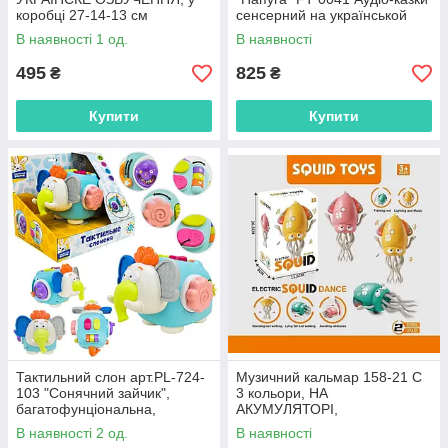
коробці 27-14-13 см
сенсерний на українськой
коробка 16-27-15см
В наявності 1 од.
В наявності
495
825
₴
₴
Купити
Купити
Тактильний слон арт.PL-724-
Музичний кальмар 158-21 C
103 "Сонячний зайчик",
3 кольори, НА
багатофунціональна,
АКУМУЛЯТОРІ,
натискання, трескіт, р-р
підсвічування, 2 режими
В наявності 2 од.
В наявності
21*15*14 короб.23,5*20*19см
роботи: з мелодією та без,