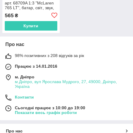
арт. 68709A 1:3 "McLaren
765 LT", батар, світ., звук,
відкр.двері, короб.18 * 9 *
565
₴
8 см
Купити
Про нас
98% позитивних з 208 відгуків за рік
Працює з 14.01.2016
м. Дніпро
м.Дніпро, вул Ярослава Мудрого, 27, 49000, Дніпро,
Україна
Контакти
Сьогодні працює з 10:00 до 19:00
Показати весь графік роботи
Про нас