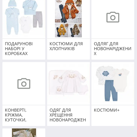
знайти в інтернет-магазині «Капітоша»!
ПРИСТУПИТИ ДО ВИБОРУ
ПОДАРУНОВІ
КОСТЮМИ ДЛЯ
ОДЛЯГ ДЛЯ
НАБОРІ У
ХЛОПЧИКІВ
НОВОНАРІДЖЕНИ
КОРОБКАХ
Х
Яким критеріям відповідає
товар із цієї категорії?
Безпека
Весь товар абсолютно безпечний,
виконаний із гіпоалергенних
КОНВЕРТІ,
ОДЯГ ДЛЯ
КОСТЮМИ+
матеріалів
КРІЖМА,
ХРЕЩЕННЯ
КУТОЧКИ,
НОВОНАРОДЖЕН
Якiсть
НАБОРІ У
ИХ
КАЛЯСКУ,
Вироби виготовлені із міцних та
ПЕЛЮШКИ