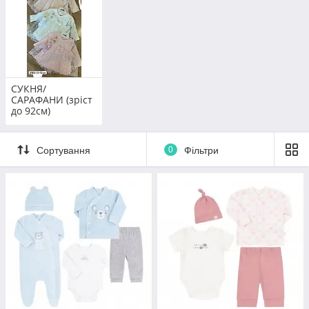
натуральних матеріалів, мають
сертифікати відповідності
Функцiональнiсть
Всі вироби функціональні,
полегшують батькам турботу про
СУКНЯ/
немовля
САРАФАНИ (зріст
до 92см)
Привабливiсть
Товари відповідають сучасним
Сортування
0
Фільтри
модним тенденціям, представлені
останні колекції
БIЛЬШЕ ПРО КОМПАНIЮ
Як замовити необхідний товар?