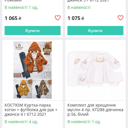
В наявності 1 од.
В наявності
Доставка
1 065
1 075
₴
₴
Працюємо по всій Україні з компаніями
«Нова пошта» та «Justin»
Купити
Купити
Сервiс
Не змінюємо ціни у процесі оформлення
замовлень. Надаємо вигідні знижки
ДОСТАВКА I ОПЛАТА
КОСТЮМ Куртка-парка
Комплект для хрещення
котон + футболка для рук +
муслін 4 пр. КП288 дівчинка
джинси 4 г 6712 2021
р.56, білий
В наявності 4 од.
В наявності 1 од.