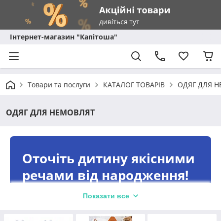
Інтернет-магазин "Капітоша"
Товари та послуги
КАТАЛОГ ТОВАРІВ
ОДЯГ ДЛЯ 
ОДЯГ ДЛЯ НЕМОВЛЯТ
Оточіть дитину якісними
речами від народження!
Заходьте та обирайте все для
Показати все
новонародженого! Від захоплюючих іграшок до
практичних візків – все це і не тільки можна