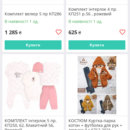
Комплект інтерлок 4 пр.
Комплект велюр 5 пр КП286
КП251 р.56 , рожевий
В наявності 1 од.
В наявності 1 од.
1 285
625
₴
₴
Оформлення
Купити
Купити
Замовлення оформляємо на сайті через
кошик або за вказаним телефоном
Оплата
Можлива післяплата або безготівковий
розрахунок переказом
КОМПЛЕКТ інтерлок 5 пр.
КОСТЮМ Куртка-парка
КП250, 62, блакитний 56,
котон + футболка для рук +
Рожевий
джинси 3 г 6712 2021