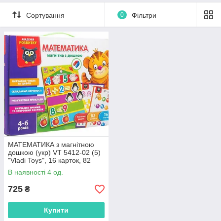
Сортування
0
Фільтри
МАТЕМАТИКА з магнітною
дошкою (укр) VT 5412-02 (5)
"Vladi Toys", 16 карток, 82
магніти 36.5 см × 9 см × 28
В наявності 4 од.
725
₴
Купити