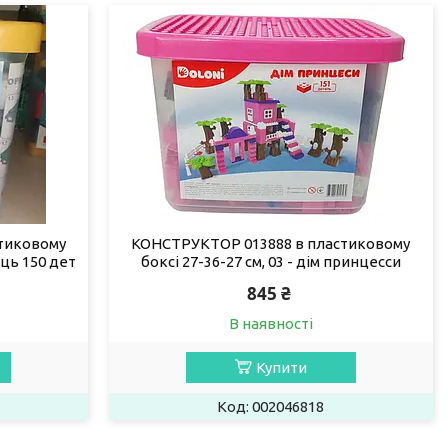
тиковому
КОНСТРУКТОР 013888 в пластиковому
ець 150 дет
боксі 27-36-27 см, 03 - дім принцесси
845 ₴
В наявності
Купити
002046818