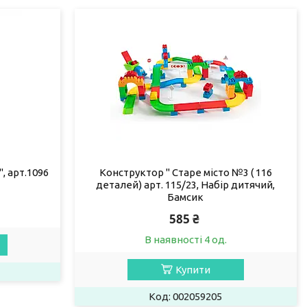
, арт.1096
Конструктор " Старе місто №3 ( 116
деталей) арт. 115/23, Набір дитячий,
Бамсик
585 ₴
В наявності 4 од.
Купити
002059205