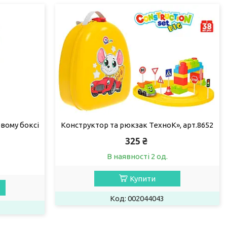
вому боксі
Конструктор та рюкзак ТехноК», арт.8652
325 ₴
В наявності 2 од.
Купити
002044043