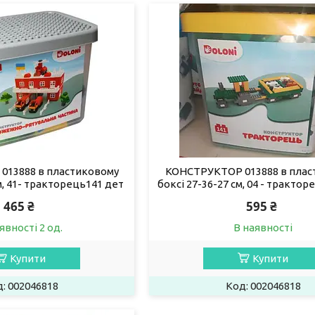
13888 в пластиковому
КОНСТРУКТОР 013888 в плас
м, 41- тракторець141 дет
боксі 27-36-27 см, 04 - трактор
465 ₴
595 ₴
явності 2 од.
В наявності
Купити
Купити
002046818
002046818