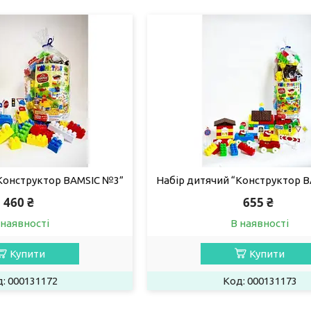
“Конструктор BAMSIC №3”
Набір дитячий “Конструктор 
460 ₴
655 ₴
 наявності
В наявності
Купити
Купити
000131172
000131173