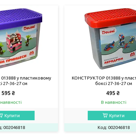
13888 у пластиковому
КОНСТРУКТОР 013888 у плас
і 27-36-27 см
боксі 27-36-27 см
595 ₴
495 ₴
 наявності
В наявності
Купити
Купити
002046818
002046818