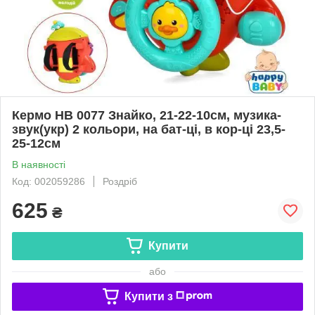
Кермо HB 0077 Знайко, 21-22-10см, музика-
звук(укр) 2 кольори, на бат-ці, в кор-ці 23,5-
25-12см
В наявності
Код: 002059286
Роздріб
625
₴
Купити
або
Купити з