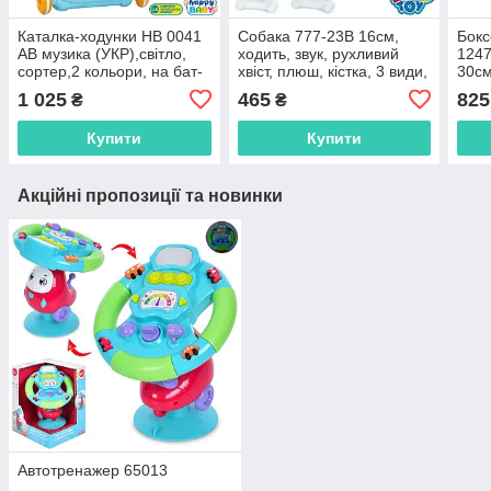
Каталка-ходунки HB 0041
Собака 777-23B 16см,
Бокс
AB музика (УКР),світло,
ходить, звук, рухливий
1247
сортер,2 кольори, на бат-
хвіст, плюш, кістка, 3 види,
30см
ці,в кор-ці 36-33-11см
на бат-ці, в рюкзаку 20-22-
перч
1 025
465
825
₴
₴
8см, білий
бат-
Купити
Купити
Акційні пропозиції та новинки
Автотренажер 65013