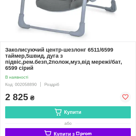
Заколисуючий центр-шезлонг 6511/6599
таймер,5швид, дуга з
підвіс,рем.безп,2полож,муз,від мережі/бат,
6599 сірий
В наявності
Код: 002058890
Роздріб
2 825
₴
Купити
або
Купити з