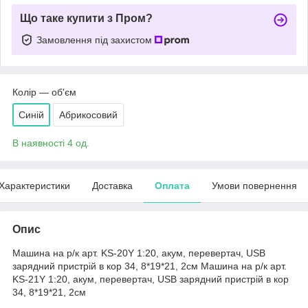
Що таке купити з Пром?
Замовлення під захистом
Колір — об'єм
Синій
Абрикосовий
В наявності 4 од.
Характеристики
Доставка
Оплата
Умови повернення
Опис
Машина на р/к арт. KS-20Y 1:20, акум, перевертач, USB
зарядний пристрій в кор 34, 8*19*21, 2см Машина на р/к арт.
KS-21Y 1:20, акум, перевертач, USB зарядний пристрій в кор
34, 8*19*21, 2см