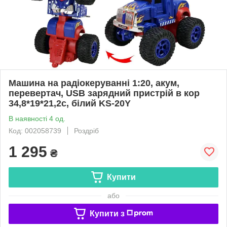
Машина на радіокеруванні 1:20, акум,
перевертач, USB зарядний пристрій в кор
34,8*19*21,2с, білий KS-20Y
В наявності 4 од.
Код: 002058739
Роздріб
1 295
₴
Купити
або
Купити з