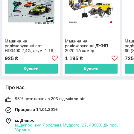
Машина на
Машина на
Маш
радіокеруванні арт
радіокеруванні ДЖИП
раді
HD3400 2,4G, акум, 1:18,
2020-1A хамер
60 (
25 см, гум.колеса,
акум.USB.2кольора, світ.в
неб'
925
1 195
725
₴
₴
USBзарядна, в кор-ку, 32-
коробці 42*20*23
гум.к
22-21см
Купити
Купити
Про нас
98% позитивних з 203 відгуків за рік
Працює з 14.01.2016
м. Дніпро
м.Дніпро, вул Ярослава Мудрого, 27, 49000, Дніпро,
Україна