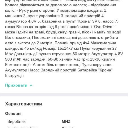
Колеса підкачуються за допомогою насоса; - підсвічування
коліс; - Рух у різні сторони. У комплектацію входить: 1.
машинка 2. пульт управління 3. зарядний пристрій 4.
акумулятор 4,8V 5. батарейка в пульт "Крона" 9V 6. насос 7.
голка Вікова категорія: від 8 років. особливості: OverDrive –
може їздити на траві, бруді, снігу, гравій, пісок і навіть по воді!
Вологозахист, Пневматичні колеса, які дозволяють стрибати
авто з висоти до 2 метрів. Повний привід 4х4 Максимальна
швидкість 45 км/год Розмір: 15х14х7 см Пульт керування 27
Mhz Дальність дії пульта керування 30 метрів Акумулятор 4.8V
500 mAh Час зарядки: 60-90 хвилин Час гри: 15-30 хвилин
Комплектація: Автомобіль перевертень, Пульт керування
Акумулятор Насос Зарядний пристрій Батарейка "Крона"
Інструкція
Приховати
Характеристики
Основні
Виробник
MHZ