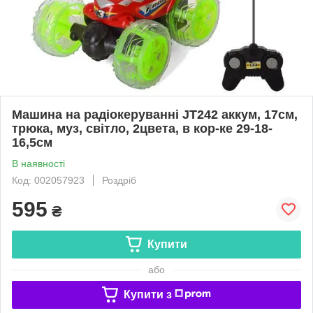
Машина на радіокеруванні JT242 аккум, 17см,
трюка, муз, світло, 2цвета, в кор-ке 29-18-
16,5см
В наявності
Код: 002057923
Роздріб
595
₴
Купити
або
Купити з