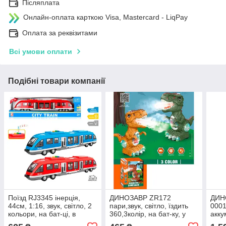
Післяплата
Онлайн-оплата карткою Visa, Mastercard - LiqPay
Оплата за реквізитами
Всі умови оплати
Подібні товари компанії
Поїзд RJ3345 інерція,
ДИНОЗАВР ZR172
ДИН
44см, 1:16, звук, світло, 2
пари,звук, світло, їздить
0001
кольори, на бат-ці, в
360,3колір, на бат-ку, у
акку
коробці, 50-13,5-9,5см
кор-ку, 23,6-17,2-11,5 см
,їзд