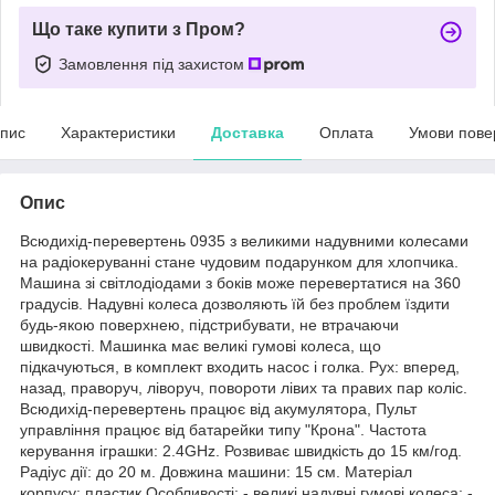
Що таке купити з Пром?
Замовлення під захистом
пис
Характеристики
Доставка
Оплата
Умови пове
Опис
Всюдихід-перевертень 0935 з великими надувними колесами
на радіокеруванні стане чудовим подарунком для хлопчика.
Машина зі світлодіодами з боків може перевертатися на 360
градусів. Надувні колеса дозволяють їй без проблем їздити
будь-якою поверхнею, підстрибувати, не втрачаючи
швидкості. Машинка має великі гумові колеса, що
підкачуються, в комплект входить насос і голка. Рух: вперед,
назад, праворуч, ліворуч, повороти лівих та правих пар коліс.
Всюдихід-перевертень працює від акумулятора, Пульт
управління працює від батарейки типу "Крона". Частота
керування іграшки: 2.4GHz. Розвиває швидкість до 15 км/год.
Радіус дії: до 20 м. Довжина машини: 15 см. Матеріал
корпусу: пластик Особливості: - великі надувні гумові колеса; -