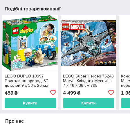
Подібні товари компанії
LEGO DUPLO 10997
LEGO Super Heroes 76248
Конс
Пригоди на природі 37
Marvel Квінджет Месників
Mine
деталей 9 x 38 x 26 см
7 x 48 x 38 см 795
поро
деталей
238д
459
4 499
1 0
₴
₴
Купити
Купити
Про нас