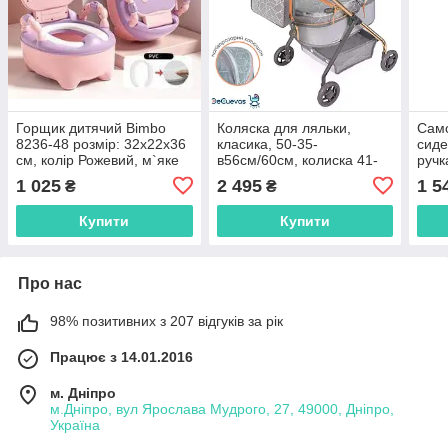
Горщик дитячий Bimbo
Коляска для ляльки,
Само
8236-48 розмір: 32х22х36
класика, 50-35-
сиде
см, колір Рожевий, м`яке
в56см/60см, колиска 41-
руч
сидіння, в коробці
24см, рюкзак, , метал, в
дод.
1 025
2 495
1 5
₴
₴
кор-ці, 32х45х11 см ,
30*1
86077 сірий
Купити
Купити
Про нас
98% позитивних з 207 відгуків за рік
Працює з 14.01.2016
м. Дніпро
м.Дніпро, вул Ярослава Мудрого, 27, 49000, Дніпро,
Україна