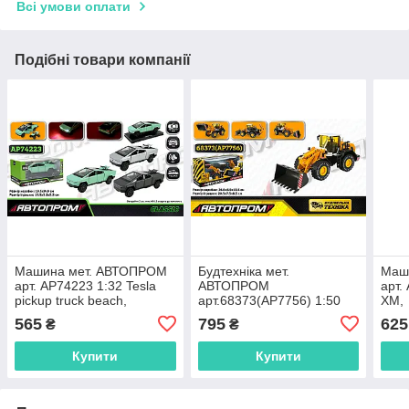
Всі умови оплати
Подібні товари компанії
Машина мет. АВТОПРОМ
Будтехніка мет.
Маш
арт. AP74223 1:32 Tesla
АВТОПРОМ
арт.
pickup truck beach,
арт.68373(AP7756) 1:50
XM,
батар,світло,звук,відкр.двері,короб.
Фронтальний
бата
565
795
625
₴
₴
19,5*9*9см, білий
навантажувач, рухливі
19,5
деталі, у короб. 26, 5*13,
Купити
Купити
5*8, 5см