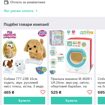
Оплата за реквізитами
Всі умови оплати
Подібні товари компанії
Собака 777-23B 16см,
Пральна машина M 4608 I
Соба
ходить, звук, рухливий
UA 24см, звук-укр, світло,
музи
хвіст, плюш, кістка, 3 види,
обертовий барабан, на
на б
на бат-ці, в рюкзаку 20-22-
бат-ці, в кор-ці, 23-25-
кор2
465
525
695
₴
₴
8см, білий
15см
Купити
Купити