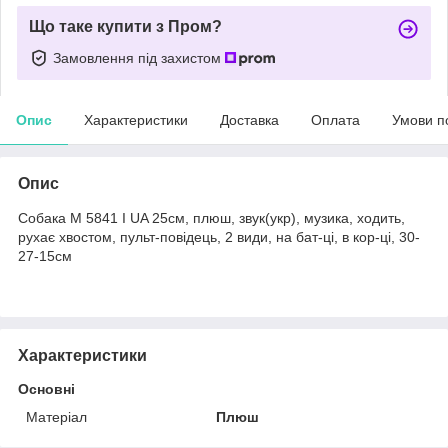
Що таке купити з Пром?
Замовлення під захистом
Опис
Характеристики
Доставка
Оплата
Умови п
Опис
Собака M 5841 I UA 25см, плюш, звук(укр), музика, ходить,
рухає хвостом, пульт-повідець, 2 види, на бат-ці, в кор-ці, 30-
27-15см
Характеристики
Основні
Матеріал
Плюш