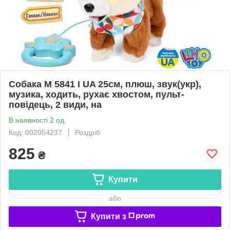
Собака M 5841 I UA 25см, плюш, звук(укр),
музика, ходить, рухає хвостом, пульт-
повідець, 2 види, на
В наявності 2 од.
Код: 002054237
Роздріб
825
₴
Купити
або
Купити з