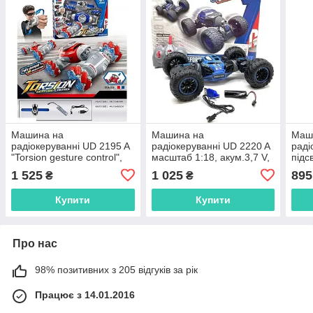
Машина на
Машина на
Маш
радіокеруванні UD 2195 A
радіокеруванні UD 2220 A
раді
"Torsion gesture control",
масштаб 1:18, акум.3,7 V,
підс
масштаб 1:14, роликові
пульт 2,4 G,
пуль
1 525
1 025
895
₴
₴
колеса, акум.3,7 V,
трансформується, в
кабе
коробці
8 см
Купити
Купити
Про нас
98% позитивних з 205 відгуків за рік
Працює з 14.01.2016