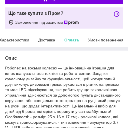
Що таке купити з Пром?
Замовлення під захистом
Характеристики
Доставка
Оплата
Умови повернення
Опис
Робопес на восьми колесах — це інноваційна іграшка для
юних шанувальників техніки та робототехніки. Завдяки
сучасному дизайну та функціональності, цей чотирилапий
друг виконує дивовижні трюки, рухається в різних напрямках
та має LED-підсвічування, яке робить гру ще захопливішою.
Управління здійснюється за допомогою пульта дистанційного
керування або спеціального контролера на руці, який реагує
на рухи, що додає інтерактивності. Це ідеальний вибір для
дітей від 6 років, які мріють поринути у світ майбутнього!
Особливості: - розмір: 25 х 16 х 17 см; - роликові колеса, які
можуть трансформуватися; - тип живлення - акумулятор 3,7
V; - USB-кабель для заряджання у комплекті; - пульт