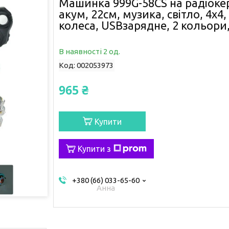
Машинка 999G-58CS на радіокер
акум, 22см, музика, світло, 4х4
колеса, USBзарядне, 2 кольори, 
В наявності 2 од.
Код:
002053973
965 ₴
Купити
Купити з
+380 (66) 033-65-60
Анна