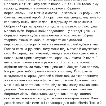
Персонажі в Нижньому світі У наборі ЛЕГО 21255 головному
герою доведеться зіткнутися з кількома збірними
персонажами. І не можна сказати, що хтось із них радий його
бачити. головний герой. Він орк, тому має специфічну зелено-
коричневу шкіру. Штани чорні й підтримуються ременем.
Озброєний орк зачарованим луком і алмазною киркою; два
магмові куби. Ворожі моби представлені у вигляді цілісних
бордово-чорних кубів з палаючими очима; хоглін. Збірна
тварина, схожа на кабана, створюється з деталей
персикового кольору. У неї є невеликий чорний чубчик і ікла.
Голова хогліна рухлива, тому може підніматися й опускатися;
гаст. Він справді величезний, складається з білих деталей із
невеликими сірими смугами та червоними очима. У нього 9
щупалець і кожне з них є рухомим. З рота гаста можна
стріляти пласкими магмовими дисками. Засідка біля порталу
Історія цього набору починається з порталу. Його рамка
складається з чорних деталей з фіолетовими вкрапленнями,
а сам портал - прозоро-фіолетових пластин. Ці ж пластини
можна збити пострілом гаста, відрізавши мандрівникові шлях
додому. Сам портал приводить у місцевість на стику між
багряним лісом і базальтовими дельтами, тому частина
основи червоного кольору, а частина - помаранчевого. Вона
деталізована збірками, які характерні для обох біомів. Тож, є 2