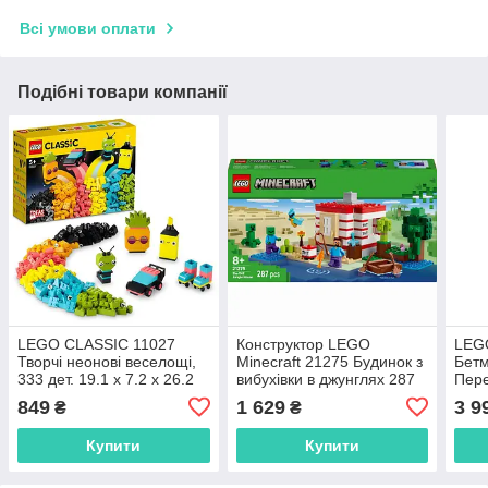
Всі умови оплати
Подібні товари компанії
LEGO CLASSIC 11027
Конструктор LEGO
LEG
Творчі неонові веселощі,
Minecraft 21275 Будинок з
Бетм
333 дет. 19.1 x 7.2 x 26.2
вибухівки в джунглях 287
Пере
cm
дет 6 x 35 x 19 см
прот
849
1 629
3 9
₴
₴
35.4
Купити
Купити