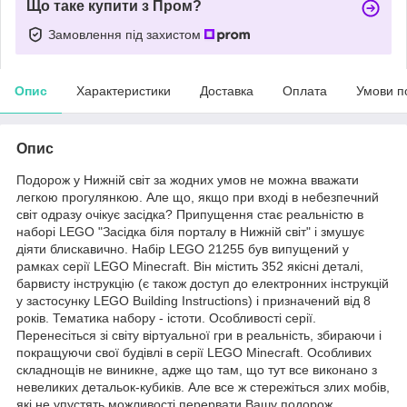
Що таке купити з Пром?
Замовлення під захистом
Опис
Характеристики
Доставка
Оплата
Умови п
Опис
Подорож у Нижній світ за жодних умов не можна вважати
легкою прогулянкою. Але що, якщо при вході в небезпечний
світ одразу очікує засідка? Припущення стає реальністю в
наборі LEGO "Засідка біля порталу в Нижній світ" і змушує
діяти блискавично. Набір LEGO 21255 був випущений у
рамках серії LEGO Minecraft. Він містить 352 якісні деталі,
барвисту інструкцію (є також доступ до електронних інструкцій
у застосунку LEGO Building Instructions) і призначений від 8
років. Тематика набору - істоти. Особливості серії.
Перенесіться зі світу віртуальної гри в реальність, збираючи і
покращуючи свої будівлі в серії LEGO Minecraft. Особливих
складнощів не виникне, адже що там, що тут все виконано з
невеликих детальок-кубиків. Але все ж стережіться злих мобів,
які не упустять можливості перервати Вашу подорож.