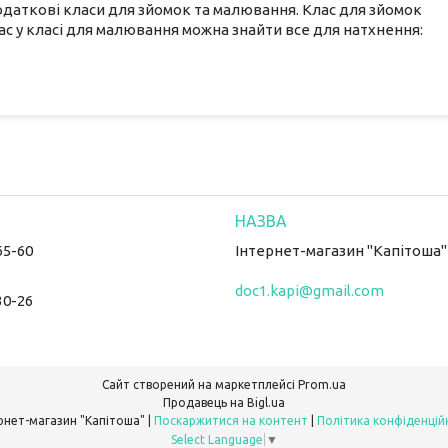
додаткові класи для зйомок та малювання. Клас для зйомок
час у класі для малювання можна знайти все для натхнення:
65-60
Інтернет-магазин "Капітоша"
doc1.kapi@gmail.com
30-26
Сайт створений на маркетплейсі
Prom.ua
Продавець на Bigl.ua
Інтернет-магазин "Капітоша" |
Поскаржитися на контент
|
Політика конфіденцій
Select Language
▼