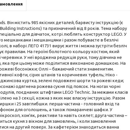
замовлення
s. Він містить 985 якісних деталей, барвисту інструкцію (є
ilding Instructions) та призначений від 8 років. Тема набору
а спеціально для дівчаток, котрі люблять конструктор LEGO. У
ого мешканками і мешканцями і разом побуваєте в безлічі
олі, в наборі ЛЕГО 41731 вирує життя і можна зустріти безліч
ує правилам. На героїні болотного кольору костюм, який
і черевики. У неї вроджена редукція руки, тому дівчина не
иця, яка при цьому може поділитися виконаною домашкою. На
а рожеві босоніжки; Оллі – бажаючий стати знаменитим.
тивної кофти, сірих штанів та коричневих туфель; Ніко -
а, джинсова куртка, зелені подовжені шорти та рожеві кеди;
рсонажі одягнена рожева сукня під поясок. На ногах чорні
одулів, поєднаних штифтами LEGO Technic. За межами класів
но на 3 секції, кожна з яких має власну інструкцію. Разом
иршки і 25 завглибшки. перша частина - головний вхід та
рофоном для оголошень, а також помаранчеві шафки. У
ікроскоп, хом'як, реактиви та навіть скелет; друга частина –
иться кухня з вікном для замовлень, і коли замовлення
нятися на другий поверх. За кафетерієм знаходиться ванна