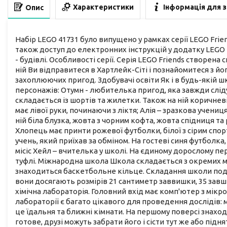
Характеристики
Інформація для 
Опис
Набір LEGO 41731 було випущено у рамках серії LEGO Friend
також доступ до електронних інструкцій у додатку LEGO Bu
- будівлі. Особливості серії. Серія LEGO Friends створен
ній Ви відправитеся в Хартлейк-Сіті і познайомитеся з й
захоплюючих пригод. Здобувачі освіти Як і в будь-якій шк
персонажів: Отумн - любителька пригод, яка завжди слід
складається із шортів та жилетки. Також на ній коричнев
має лівої руки, починаючи з ліктя; Алія – зразкова учен
ній біла блузка, жовта з чорним кофта, жовта спідниця т
Хлопець має принти рожевої футболки, білої з сірим спор
учень, який приїхав за обміном. На гостеві синя футболк
місіс Хейл – вчителька у школі. На єдиному дорослому пе
туфлі. Міжнародна школа Школа складається з окремих м
знаходиться баскетбольне кільце. Складання школи поділе
вони досягають розмірів 21 сантиметр заввишки, 35 завш
хімічна лабораторія. Головний вхід має комп'ютер з мік
лабораторії є багато цікавого для проведення дослідів: м
це їдальня та ближні кімнати. На першому поверсі знаход
готове, друзі можуть забрати його і сісти тут же або під