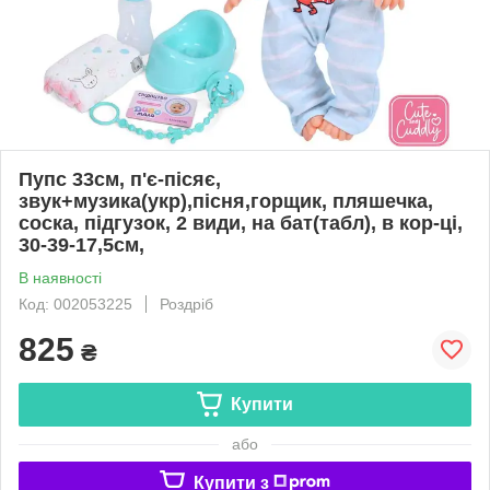
Пупс 33см, п'є-пісяє,
звук+музика(укр),пісня,горщик, пляшечка,
соска, підгузок, 2 види, на бат(табл), в кор-ці,
30-39-17,5см,
В наявності
Код: 002053225
Роздріб
825
₴
Купити
або
Купити з