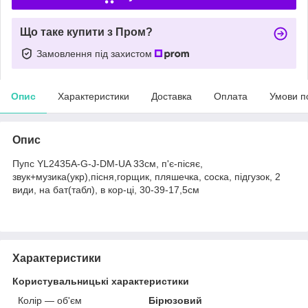
Що таке купити з Пром?
Замовлення під захистом
Опис
Характеристики
Доставка
Оплата
Умови п
Опис
Пупс YL2435A-G-J-DM-UA 33см, п'є-пісяє,
звук+музика(укр),пісня,горщик, пляшечка, соска, підгузок, 2
види, на бат(табл), в кор-ці, 30-39-17,5см
Характеристики
Користувальницькі характеристики
Колір — об'єм
Бірюзовий