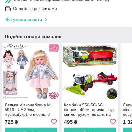
Оплата за реквізитами
Всі умови оплати
Подібні товари компанії
Лялька м'яконабивна M
Комбайн 550-5C-6C
Ляль
5916 I UA 39см,
інерція, 40см, причіп, звук,
піса
музика(укр), 5 пісень, 3
світло, рухомі деталі, на
посу
види, бат(табл), в кор-
бат-ці (табл), 2 види, в
кор-
725
495
1 3
₴
₴
ці(розібрана), 20-40-16см
кор-ці, 43,5-13-14см
BL2