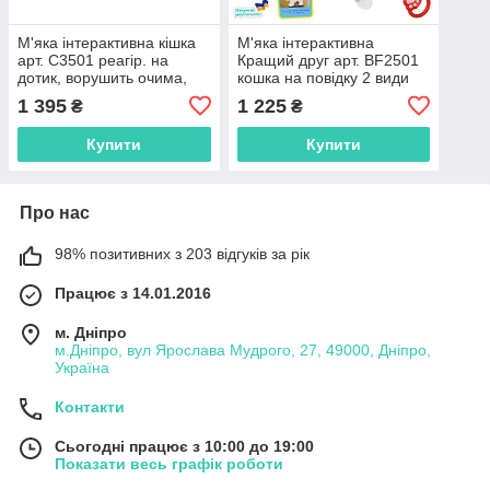
М'яка інтерактивна кішка
М'яка інтерактивна
арт. C3501 реагір. на
Кращий друг арт. BF2501
дотик, ворушить очима,
кошка на повідку 2 види
повторення голосу , сірий
УКР мова, повтор голосу,
1 395
1 225
₴
₴
короб.18*25*27 см, білий
Купити
Купити
Про нас
98% позитивних з 203 відгуків за рік
Працює з 14.01.2016
м. Дніпро
м.Дніпро, вул Ярослава Мудрого, 27, 49000, Дніпро,
Україна
Контакти
Сьогодні працює з 10:00 до 19:00
Показати весь графік роботи