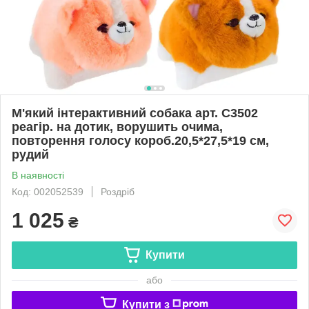
М'який інтерактивний собака арт. C3502
реагір. на дотик, ворушить очима,
повторення голосу короб.20,5*27,5*19 см,
рудий
В наявності
Код: 002052539
Роздріб
1 025
₴
Купити
або
Купити з