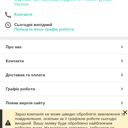
Україна
Контакти
Сьогодні вихідний
Показати весь графік роботи
Про нас
Контакти
Доставка та оплата
Графік роботи
Повна версія сайту
Зараз компанія не може швидко обробляти замовлення та
Сайт створено на маркетплейсі
Prom.ua
повідомлення, оскільки за її графіком роботи сьогодні
вихідний. Вашу заявку буде оброблено найближчим
робочим днем. Надсилання замовлень здійснюється