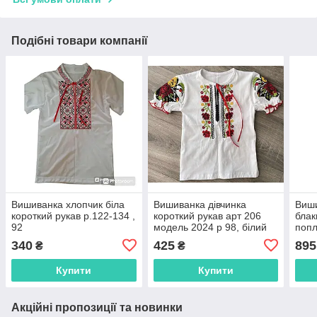
Подібні товари компанії
Вишиванка хлопчик біла
Вишиванка дівчинка
Виши
короткий рукав р.122-134 ,
короткий рукав арт 206
блак
92
модель 2024 р 98, білий
попл
340
425
895
₴
₴
Купити
Купити
Акційні пропозиції та новинки