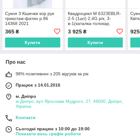
Сукня 3 Кішечки кор рук
Квадроцикл M 6323EBLR-
Сукн
трикотаж-фатин р.86
2-5 (1шт) 2,4G р/к, 3-
Квіт
14368 2021
в-1(каталка-толокар,
бат.ручка), 1*6V7AH,
365
3 925
925
₴
₴
2*25W, TF, USB,
BLUETOOTH, EVA, шкіра,
Купити
Купити
Про нас
98% позитивних з 205 відгуків за рік
Працює з 14.01.2016
м. Дніпро
м.Дніпро, вул Ярослава Мудрого, 27, 49000, Дніпро,
Україна
Контакти
Сьогодні працює з 10:00 до 19:00
Показати весь графік роботи