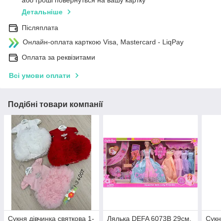
або гроші повернуться на вашу картку
Детальніше
Післяплата
Онлайн-оплата карткою Visa, Mastercard - LiqPay
Оплата за реквізитами
Всі умови оплати
Подібні товари компанії
Сукня дівчинка святкова 1-
Лялька DEFA 6073B 29см,
Сукн