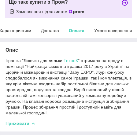
Що таке купити з Пром?
Замовлення під захистом
Характеристики
Доставка
Оплата
Умови повернення
Опис
Іграшка "Ліжечко для ляльки
ТехноК
" отримала нагороду в
номінації "Найкраща сюжетна іграшка 2017 року в Україні" на
щорічній міжнародній виставці "Baby EXPO". Журі конкурсу
сподобалося як виконання самої іграшки, так і комплектація, в
яку крім ліжечка входить набір постільної білизни для ляльки:
простирадло, подушка та ковдра. Виріб виконаний у ніжній
пастельній гамі кольорів і упакований у компактну коробку з
ручкою. На клапані коробки розміщена інструкція зі збирання
іграшки. Процес збирання простий і доступний навіть для
маленької господині.
Приховати