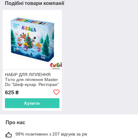
Подібні товари компанії
НАБІР ДЛЯ ЛІПЛЕННЯ
Тісто для ліплення Master
Do "Шеф-кухар. Ресторан"
TMD-17-01U,02U "Danko
625
₴
Toys Розмір упаковки:26.4
см × 7.2 см
Купити
Про нас
98% позитивних з 207 відгуків за рік