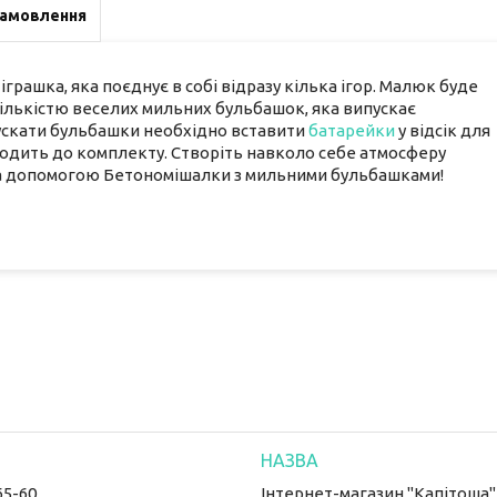
замовлення
грашка, яка поєднує в собі відразу кілька ігор. Малюк буде
ількістю веселих мильних бульбашок, яка випускає
ускати бульбашки необхідно вставити
батарейки
у відсік для
ходить до комплекту. Створіть навколо себе атмосферу
 за допомогою Бетономішалки з мильними бульбашками!
65-60
Інтернет-магазин "Капітоша"