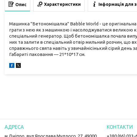
Характеристики
Інформація для 
Опис
Машинка "Бетономішалка" Babble World - це оригінальна і
грати з нею як з машинкою і насолоджуватися великою к
спеціальний генератор. Щоб бетономішалка почала вип
них та залити в спеціальний отвір мильний розчин, що в
справжнього свята навіть у звичайнісінький сірий день
Габариті паковання — 21*10*17 см.
м.Дніпро, вул Ярослава Мудрого, 27, 49000,
+380 (66) 033-