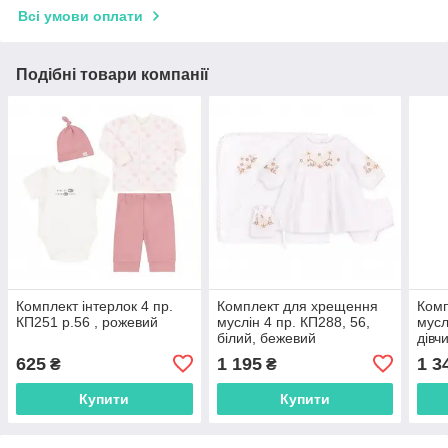
Всі умови оплати
Подібні товари компанії
Комплект інтерлок 4 пр.
Комплект для хрещення
Комп
КП251 р.56 , рожевий
муслін 4 пр. КП288, 56,
мусл
білий, бежевий
дівч
625
1 195
1 3
₴
₴
Купити
Купити