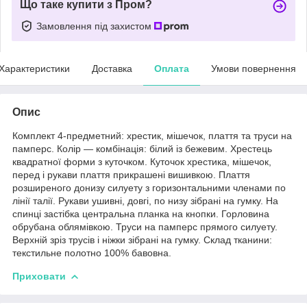
Що таке купити з Пром?
Замовлення під захистом
Характеристики
Доставка
Оплата
Умови повернення
Опис
Комплект 4-предметний: хрестик, мішечок, плаття та труси на
памперс. Колір — комбінація: білий із бежевим. Хрестець
квадратної форми з куточком. Куточок хрестика, мішечок,
перед і рукави плаття прикрашені вишивкою. Плаття
розширеного донизу силуету з горизонтальними членами по
лінії талії. Рукави ушивні, довгі, по низу зібрані на гумку. На
спинці застібка центральна планка на кнопки. Горловина
обрубана облямівкою. Труси на памперс прямого силуету.
Верхній зріз трусів і ніжки зібрані на гумку. Склад тканини:
текстильне полотно 100% бавовна.
Приховати