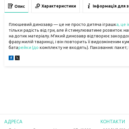
Характеристики
Інформація для 
Опис
Плюшевий динозавр — це не просто дитяча іграшк
а, це 
тільки радість від гри, але й стимулюватиме розвиток н
на дотик матеріалу. М'який динозавр відтворює закордон
фразу милій тваринці, і він повторить її видозміненим ку
бата
рейки (до
комплекту не входять). Паковання: пакет; 