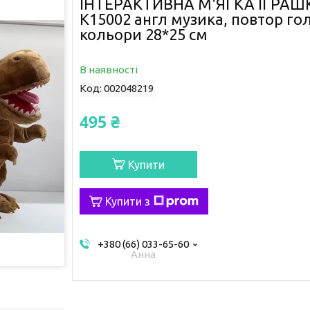
ІНТЕРАКТИВНА М'ЯГКА ІГРА
K15002 англ музика, повтор гол
кольори 28*25 см
В наявності
Код:
002048219
495 ₴
Купити
Купити з
+380 (66) 033-65-60
Анна