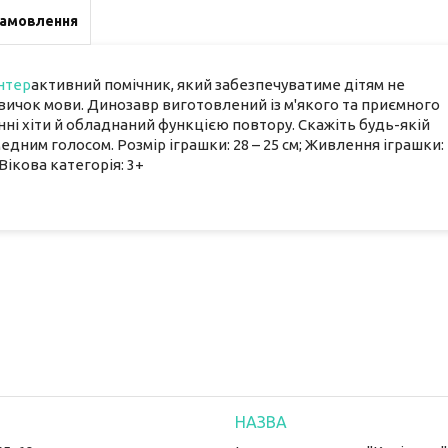
замовлення
інтер
активний помічник, який забезпечуватиме дітям не
авичок мови. Динозавр виготовлений із м'якого та приємного
ні хіти й обладнаний функцією повтору. Скажіть будь-якій
медним голосом. Розмір іграшки: 28 – 25 см; Живлення іграшки:
Вікова категорія: 3+