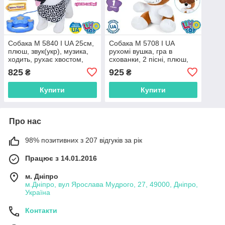
Собака M 5840 I UA 25см,
Собака M 5708 I UA
плюш, звук(укр), музика,
рухомі вушка, гра в
ходить, рухає хвостом,
схованки, 2 пісні, плюш,
пульт-повідець, 2 види, на
на батарейці, у коробці
825
925
₴
₴
бат-ці, в кор-ці, 30-27-
24-29,5-21,5
15см
Купити
Купити
Про нас
98% позитивних з 207 відгуків за рік
Працює з 14.01.2016
м. Дніпро
м.Дніпро, вул Ярослава Мудрого, 27, 49000, Дніпро,
Україна
Контакти