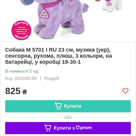
Собака M 5701 I RU 23 см, музика (укр),
сенсорна, рухома, плюш, 3 кольори, на
батарейці, у коробці 19-30-1
В наявності 2 од.
Код: 002048190
Роздріб
825
₴
Купити
або
Купити з