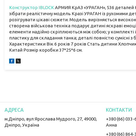
Конструктор
IBLOCK
АРМИЯ КрАЗ «УРАГАН», 536 деталей К
зібрати реалістичну модель Кразі УРАГАН із рухомими де
розігрувати цікаві сюжети. Модель вирізняється високо
створена військова техніка подарує дитині яскраві емоц
елементи надійно скріплюються між собою; у комплекті ін
пластику для складання танка; деталі повністю сумісні 
Характеристики Вік 6 років 7 років Стать дитини Хлопчик
Китай Розмір коробки 37*25*6 см.
м.Дніпро, вул Ярослава Мудрого, 27, 49000,
+380 (66) 033-
Дніпро, Україна
Анна
+380 (66) 864-