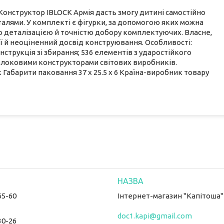
онструктор IBLOCK Армія дасть змогу дитині самостійно
талями. У комплекті є фігурки, за допомогою яких можна
ю деталізацією й точністю добору комплектуючих. Власне,
ії й неоціненний досвід конструювання. Особливості:
струкція зі збирання; 536 елементів з ударостійкого
з блоковими конструкторами світових виробників.
 Габарити паковання 37 х 25.5 х 6 Країна-виробник товару
65-60
Інтернет-магазин "Капітоша"
doc1.kapi@gmail.com
30-26