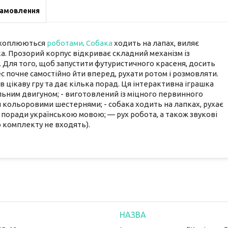
замовлення
захоплюються
роботами
.
Собака
ходить на лапах, виляє
ика. Прозорий корпус відкриває складний механізм із
 Для того, щоб запустити футуристичного красеня, досить
ес почне самостійно йти вперед, рухати ротом і розмовляти.
в цікаву гру та дає кілька порад. Ця інтерактивна іграшка
альним двигуном; - виготовлений із міцного первинного
и кольоровими шестернями; - собака ходить на лапках, рухає
дає поради українською мовою; — рух робота, а також звукові
о комплекту не входять).