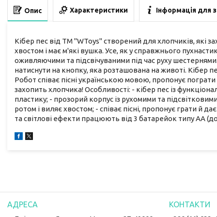
Характеристики
Інформація для 
Опис
Кібер пес від ТМ "WToys" створений для хлопчиків, які 
хвостом і має м'які вушка. Усе, як у справжнього пухнаст
оживляючими та підсвічуваними під час руху шестернями.
натиснути на кнопку, яка розташована на животі. Кібер п
Робот співає пісні українською мовою, пропонує пограти 
захопить хлопчика! Особливості: - кібер пес із функціон
пластику; - прозорий корпус із рухомими та підсвітковим
ротом і виляє хвостом; - співає пісні, пропонує грати й 
та світлові ефекти працюють від 3 батарейок типу АА (д