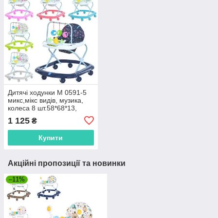
Дитячі ходунки M 0591-5
микс,мікс видів, музика,
колеса 8 шт.58*68*13,
блакитний
1 125
₴
Купити
Акційні пропозиції та новинки
–11%