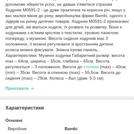
допоможе зберегти успіх, не давши з'явитися страхам
Ходунки M0591-2 - це дуже практична та корисна річ, якщо у
вас малюк віком до року, виробництва фірми Bambi, одного з
лідерів на ринку дитячих товарів. Ходунки M0591-2 призначені
для дітей, які вчаться ходити, їх розваги та розвитку. Вони є
ходунками з м'яким кріслом з текстилю, ігровою панеллю
попереду, з музикою. Висота сидіння ходунків має 3
положення, її можна регулювати зі зростанням дитини,
колеса можна фіксувати. Знімна ігрова панель, .
Характеристики: Музичні ходунки Габаритний розмір: висота
max – 64см, ширина – 55см, глибина – 65см. Висота
регулюється – 3 положення. Висота до
столика
(max) – 40см,
(min) – 35см. Висота зі спинкою (max) – 55,5см. Висота до
сидіння (max) – 29см. Колеса – 8шт (діам. 5,5 см).
Приховати
Характеристики
Основні
Виробник
Bambi