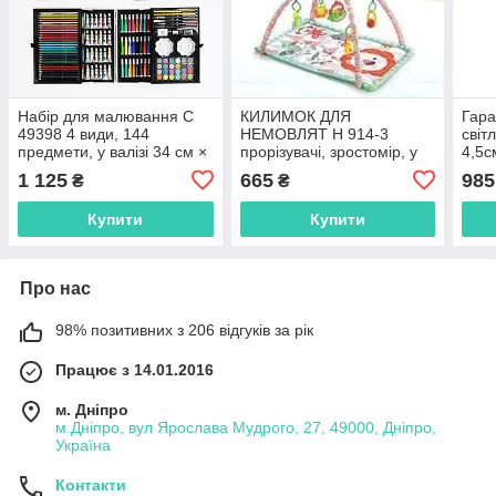
Набір для малювання С
КИЛИМОК ДЛЯ
Гара
49398 4 види, 144
НЕМОВЛЯТ H 914-3
світ
предмети, у валізі 34 см ×
прорізувачі, зростомір, у
4,5с
8.5 см × 23.4 см
сумці 53 см × 5 см × 53 см
кор-
1 125
665
985
₴
₴
Купити
Купити
Про нас
98% позитивних з 206 відгуків за рік
Працює з 14.01.2016
м. Дніпро
м.Дніпро, вул Ярослава Мудрого, 27, 49000, Дніпро,
Україна
Контакти