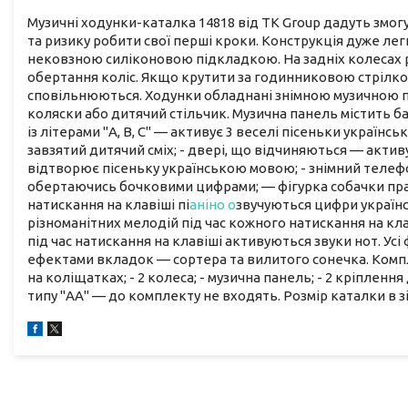
Музичні ходунки-каталка 14818 від TK Group дадуть змог
та ризику робити свої перші кроки. Конструкція дуже легк
нековзною силіконовою підкладкою. На задніх колесах 
обертання коліс. Якщо крутити за годинниковою стрілк
сповільнюються. Ходунки обладнані знімною музичною па
коляски або дитячий стільчик. Музична панель містить б
із літерами "А, В, С" — активує 3 веселі пісеньки украї
завзятий дитячий сміх; - двері, що відчиняються — актив
відтворює пісеньку українською мовою; - знімний телеф
обертаючись бочковими цифрами; — фігурка собачки пра
натискання на клавіші пі
аніно о
звучуються цифри україн
різноманітних мелодій під час кожного натискання на клав
під час натискання на клавіші активуються звуки нот. У
ефектами вкладок — сортера та вилитого сонечка. Комплек
на коліщатках; - 2 колеса; - музична панель; - 2 кріплен
типу "АА" — до комплекту не входять. Розмір каталки в з