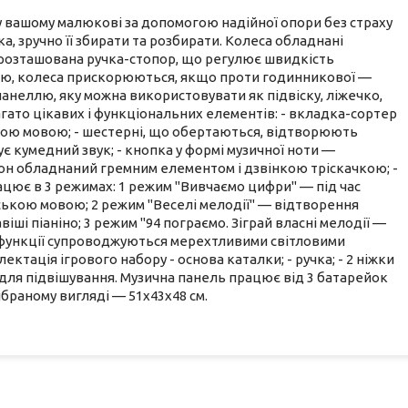
у вашому малюкові за допомогою надійної опори без страху
а, зручно її збирати та розбирати. Колеса обладнані
розташована ручка-стопор, що регулює швидкість
ою, колеса прискорюються, якщо проти годинникової —
неллю, яку можна використовувати як підвіску, ліжечко,
агато цікавих і функціональних елементів: - вкладка-сортер
нською мовою; - шестерні, що обертаються, відтворюють
ує кумедний звук; - кнопка у формі музичної ноти —
он обладнаний гремним елементом і дзвінкою тріскачкою; -
цює в 3 режимах: 1 режим "Вивчаємо цифри" — під час
ською мовою; 2 режим "Веселі мелодії" — відтворення
іші піаніно; 3 режим "94 пограємо. Зіграй власні мелодії —
сі функції супроводжуються мерехтливими світловими
тація ігрового набору - основа каталки; - ручка; - 2 ніжки
ня для підвішування. Музична панель працює від 3 батарейок
ібраному вигляді — 51х43х48 см.