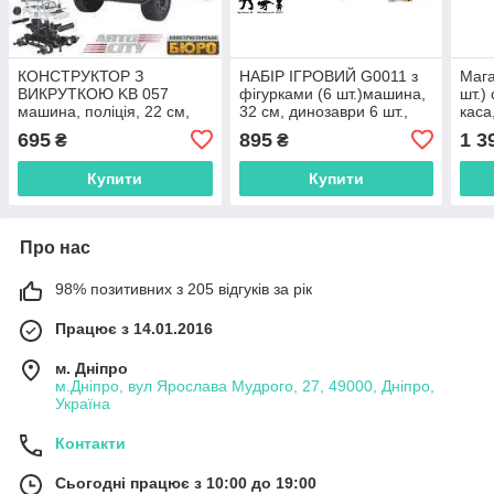
КОНСТРУКТОР З
НАБІР ІГРОВИЙ G0011 з
Мага
ВИКРУТКОЮ KB 057
фігурками (6 шт.)машина,
шт.)
машина, поліція, 22 см,
32 см, динозаври 6 шт.,
каса
1:18, звук, світло,
звук, світло, на бат-ку в
у ко
695
895
1 3
₴
₴
68дет,бат-таб, у кор-ку, 38-
кор, 35-18,5-1
26-10см
Купити
Купити
Про нас
98% позитивних з 205 відгуків за рік
Працює з 14.01.2016
м. Дніпро
м.Дніпро, вул Ярослава Мудрого, 27, 49000, Дніпро,
Україна
Контакти
Сьогодні працює з 10:00 до 19:00