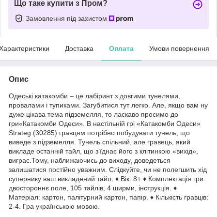
Що таке купити з Пром?
Замовлення під захистом
Характеристики
Доставка
Оплата
Умови повернення
Опис
Одеські катакомби – це лабіринт з довгими тунелями,
провалами і тупиками. Загубитися тут легко. Але, якщо вам ну
дуже цікава тема підземелля, то ласкаво просимо до
гри«Катакомби Одеси». В настільній грі «Катакомби Одеси»
Strateg (30285) гравцям потрібно побудувати тунель, що
виведе з підземелля. Тунель спільний, але гравець, який
викладе останній тайл, що з’їднає його з клітинкою «вихід»,
виграє.Тому, наближаючись до виходу, доведеться
залишатися постійно уважним. Слідкуйте, чи не полегшить хід
супернику ваш викладений тайл. ♦ Вік: 8+ ♦ Комплектація гри:
двостороннє поле, 105 тайлів, 4 ширми, інструкція. ♦
Матеріал: картон, палітурний картон, папір. ♦ Кількість гравців:
2-4. Гра українською мовою.