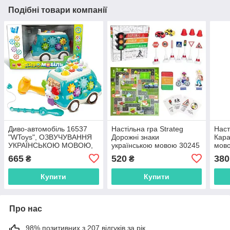
Подібні товари компанії
Диво-автомобіль 16537
Настільна гра Strateg
Наст
"WToys", ОЗВУЧУВАННЯ
Дорожні знаки
Кара
УКРАЇНСЬКОЮ МОВОЮ,
українською мовою 30245
мово
підсвічування, пісні, казки,
у коробці 33х5,6х29см
665
520
380
₴
₴
спінер, шестерні,
ксилофон, ноти, гра
Купити
Купити
Про нас
98% позитивних з 207 відгуків за рік