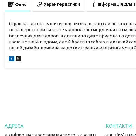
Характеристики
Інформація для 
Опис
(Іграшка здатна змінити свій вигляд всього лише за кільк
вона перетвориться з незадоволеної мордочки на смішну.
безпечних для здоровʼя дитини та дуже приємна на дот
грою не тільки вдома, але й брати і з собою в дитячий са
інший дизайн, приємна на дотик іграшка має різні емоції Я
м.Дніпро, вул Ярослава Мудрого, 27, 49000,
+380 (66) 033-