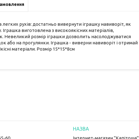
замовлення
а легких рухів: достатньо вивернути іграшку навиворіт, як
 Іграшка виготовлена з високоякісних матеріалів,
ик. Невеликий розмір іграшки дозволить насолоджуватися
док або на прогулянки. Іграшка - виверни навиворіт і отримай
кісні матеріали. Розмір 15*15*8см
65-60
Інтернет-магазин "Капітоша"