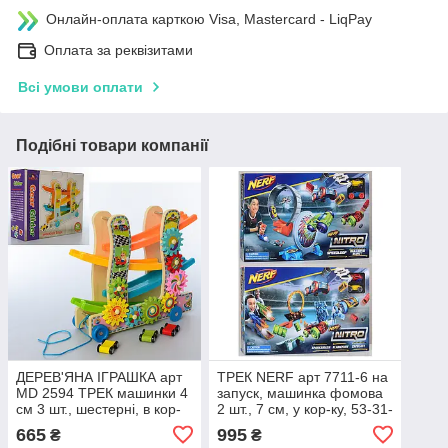
Онлайн-оплата карткою Visa, Mastercard - LiqPay
Оплата за реквізитами
Всі умови оплати
Подібні товари компанії
ДЕРЕВ'ЯНА ІГРАШКА арт
ТРЕК NERF арт 7711-6 на
MD 2594 ТРЕК машинки 4
запуск, машинка фомова
см 3 шт., шестерні, в кор-
2 шт., 7 см, у кор-ку, 53-31-
ку, 30,5-26-10 см
6,5см
665
995
₴
₴