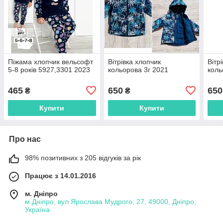
Піжама хлопчик вельсофт
Вітрівка хлопчик
Вітр
5-8 років 5927,3301 2023
кольорова 3г 2021
коль
465
650
650
₴
₴
Купити
Купити
Про нас
98% позитивних з 205 відгуків за рік
Працює з 14.01.2016
м. Дніпро
м.Дніпро, вул Ярослава Мудрого, 27, 49000, Дніпро,
Україна