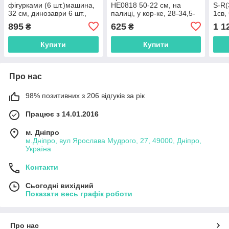
фігурками (6 шт.)машина,
HE0818 50-22 см, на
S-R(
32 см, динозаври 6 шт.,
палиці, у кор-ке, 28-34,5-
1св,
звук, світло, на бат-ку в
15см
28-1
895
625
1 1
₴
₴
кор, 35-18,5-1
Купити
Купити
Про нас
98% позитивних з 206 відгуків за рік
Працює з 14.01.2016
м. Дніпро
м.Дніпро, вул Ярослава Мудрого, 27, 49000, Дніпро,
Україна
Контакти
Сьогодні вихідний
Показати весь графік роботи
Про нас