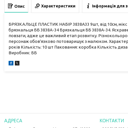
Характеристики
Інформація для 
Опис
БРЯЗКАЛЬЦЕ ПЛАСТИК НАБІР 3838A33 9шт, від 10см, мікс к
брязкальця ББ 3838A-34 Брязкальця ББ 3838A-34. Яскра
повзати, адже це важливий етап розвитку. Різнокольоров
персонаж обов'язково потоваришує з малюком. Характерис
років Кількість: 10 шт Паковання: коробка Кількість дизан
Виробник: ББ