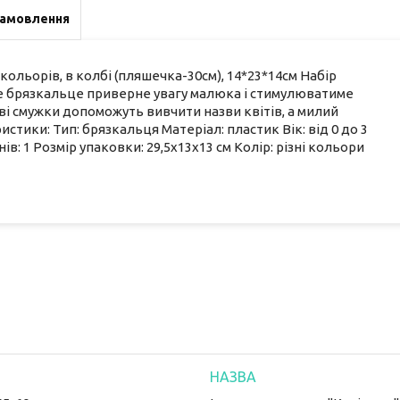
замовлення
ольорів, в колбі (пляшечка-30см), 14*23*14см Набір
ве брязкальце приверне увагу малюка і стимулюватиме
і смужки допоможуть вивчити назви квітів, а милий
тики: Тип: брязкальця Матеріал: пластик Вік: від 0 до 3
ів: 1 Розмір упаковки: 29,5х13х13 см Колір: різні кольори