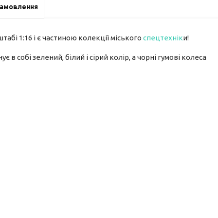
замовлення
табі 1:16 і є частиною колекції міського
спецтехнік
и!
в собі зелений, білий і сірий колір, а чорні гумові колеса