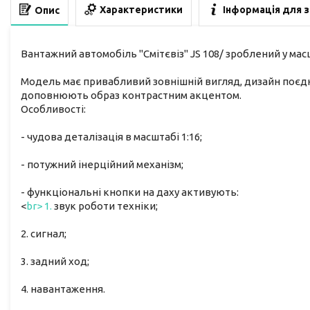
Характеристики
Інформація для 
Опис
Вантажний автомобіль "Смітєвіз" JS 108/ зроблений у масш
Модель має привабливий зовнішній вигляд, дизайн поєднує 
доповнюють образ контрастним акцентом.
Особливості:
- чудова деталізація в масштабі 1:16;
- потужний інерційний механізм;
- функціональні кнопки на даху активують:
<
br> 1.
звук роботи техніки;
2. сигнал;
3. задний ход;
4. навантаження.