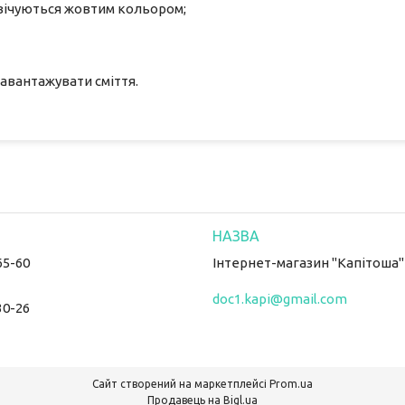
свічуються жовтим кольором;
авантажувати сміття.
65-60
Інтернет-магазин "Капітоша"
doc1.kapi@gmail.com
30-26
Сайт створений на маркетплейсі
Prom.ua
Продавець на Bigl.ua