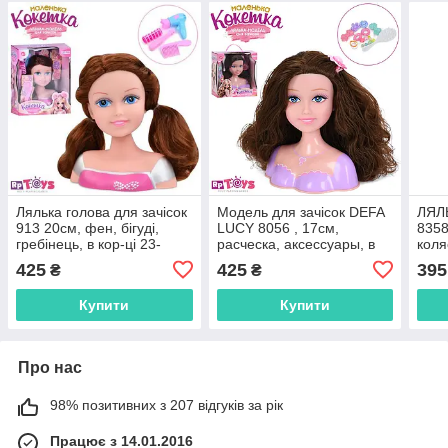
Лялька голова для зачісок
Модель для зачісок DEFA
ЛЯЛ
913 20см, фен, бігуді,
LUCY 8056 , 17см,
8358
гребінець, в кор-ці 23-
расческа, аксессуары, в
коля
28,5-12см, О-рожева
коробке, 28-27-11см
2вид
425
425
395
₴
₴
6,5с
Купити
Купити
Про нас
98% позитивних з 207 відгуків за рік
Працює з 14.01.2016