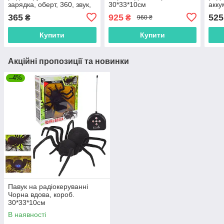
зарядка, оберт, 360, звук,
30*33*10см
акку
свічки, 3 кв., в кор., 18-
28,5
365
925
525
₴
₴
960 ₴
12,5-12см
Чер
Купити
Купити
Акційні пропозиції та новинки
–4%
Павук на радіокеруванні
Чорна вдова, короб.
30*33*10см
В наявності