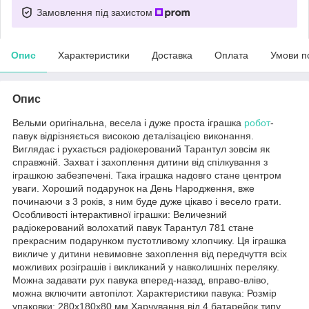
Замовлення під захистом
Опис
Характеристики
Доставка
Оплата
Умови п
Опис
Вельми оригінальна, весела і дуже проста іграшка
робот
-
павук відрізняється високою деталізацією виконання.
Виглядає і рухається радіокерований Тарантул зовсім як
справжній. Захват і захоплення дитини від спілкування з
іграшкою забезпечені. Така іграшка надовго стане центром
уваги. Хороший подарунок на День Народження, вже
починаючи з 3 років, з ним буде дуже цікаво і весело грати.
Особливості інтерактивної іграшки: Величезний
радіокерований волохатий павук Тарантул 781 стане
прекрасним подарунком пустотливому хлопчику. Ця іграшка
викличе у дитини невимовне захоплення від передчуття всіх
можливих розіграшів і викликаний у навколишніх переляку.
Можна задавати рух павука вперед-назад, вправо-вліво,
можна включити автопілот. Характеристики павука: Розмір
упаковки: 280х180х80 мм Харчування від 4 батарейок типу