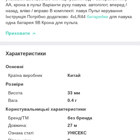
АА, крона в пульт Варіанти руху павука: автопілот, вперед /
назад, вліво / вправо В комплекті: павук Пульт керування
Інструкція Потрібно додатково: 4xLR44
батарейки
для павука
одна батарея 9В Крона для пульта.
Приховати
Характеристики
Основні
Країна виробник
Китай
Розміри
Висота
33 мм
Вага
0.4 г
Користувальницькі характеристики
Бренд/ТМ
без бренда
Довжина:
27 м
Ознака статі
УНІСЕКС