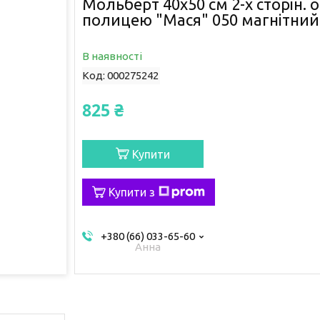
Мольберт 40х50 см 2-х сторін. 
полицею "Мася" 050 магнітний
В наявності
Код:
000275242
825 ₴
Купити
Купити з
+380 (66) 033-65-60
Анна