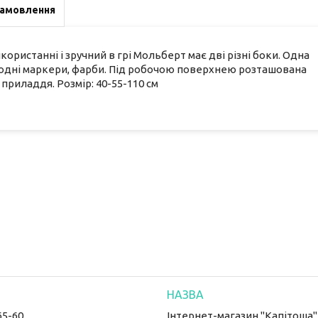
замовлення
користанні і зручний в грі Мольберт має дві різні боки. Одна
одні маркери, фарби. Під робочою поверхнею розташована
 приладдя. Розмір: 40-55-110 см
65-60
Інтернет-магазин "Капітоша"