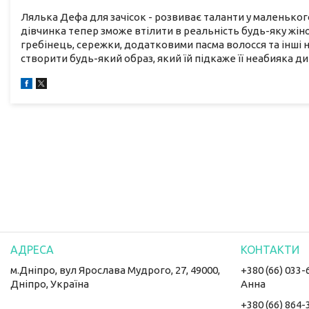
Лялька Дефа для зачісок - розвиває таланти у маленьког
дівчинка тепер зможе втілити в реальність будь-яку жіноч
гребінець, сережки, додатковими пасма волосся та інші 
створити будь-який образ, який їй підкаже її неабияка дит
м.Дніпро, вул Ярослава Мудрого, 27, 49000,
+380 (66) 033-
Дніпро, Україна
Анна
+380 (66) 864-