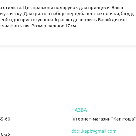
о стиліста. Це справжній подарунок для принцеси. Ваша
у зачіску. Для цього в наборі передбачені заколочки, бігуді,
необхідні пристосування. Іграшка дозволить Вашій дитині
яча фантазія. Розмір ляльки: 17 см.
65-60
Інтернет-магазин "Капітоша"
doc1.kapi@gmail.com
30-26